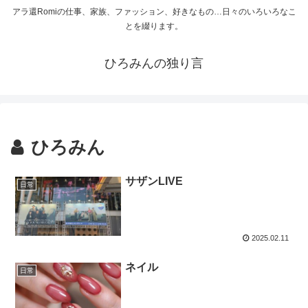
アラ還Romiの仕事、家族、ファッション、好きなもの…日々のいろいろなこ
とを綴ります。
ひろみんの独り言
ひろみん
サザンLIVE
日常
2025.02.11
ネイル
日常