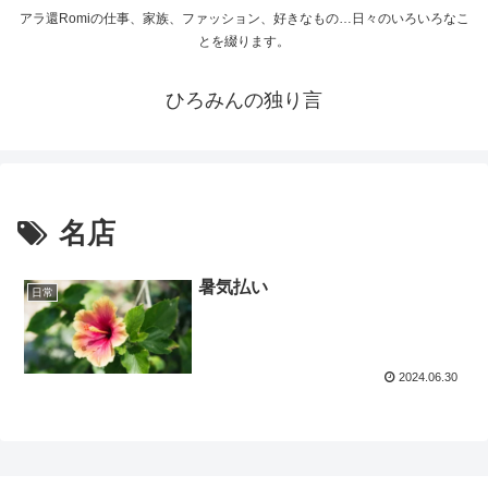
アラ還Romiの仕事、家族、ファッション、好きなもの…日々のいろいろなこ
とを綴ります。
ひろみんの独り言
名店
暑気払い
日常
2024.06.30